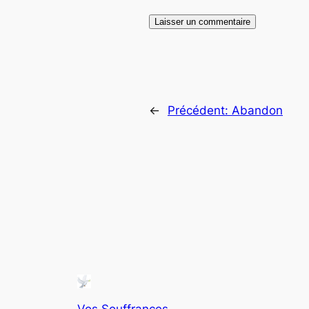
←
Précédent:
Abandon
Vos Souffrances