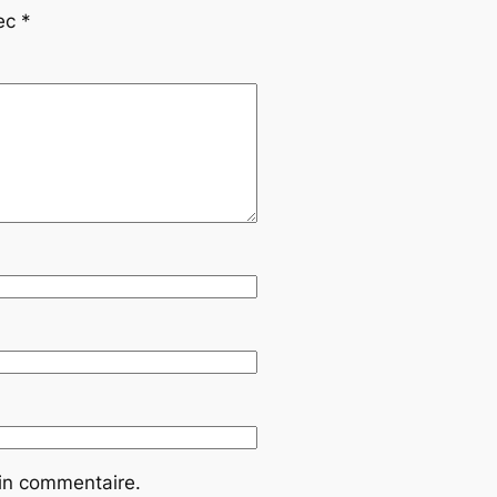
vec
*
ain commentaire.