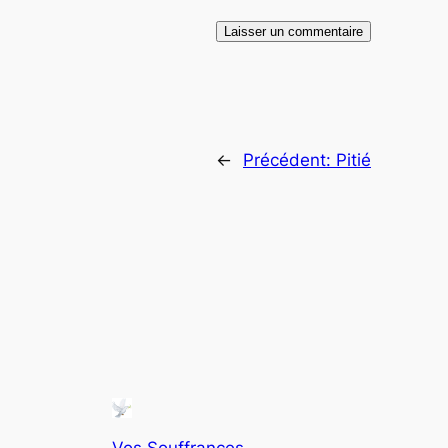
←
Précédent:
Pitié
Vos Souffrances