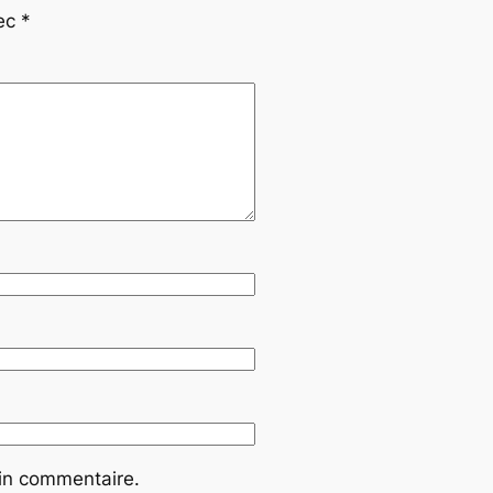
vec
*
ain commentaire.