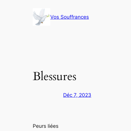
Aller
au
Vos Souffrances
contenu
Blessures
Déc 7, 2023
Peurs liées