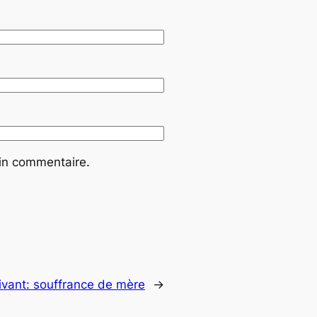
ain commentaire.
ivant:
souffrance de mère
→